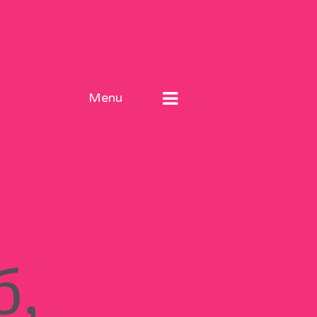
Menu
б,