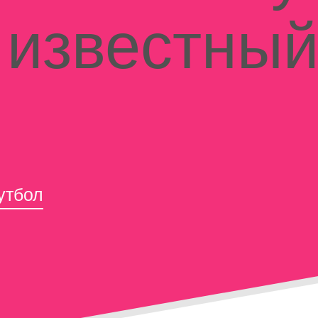
 известный
утбол