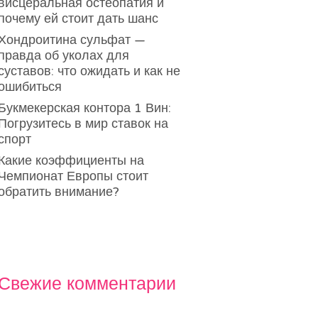
висцеральная остеопатия и
почему ей стоит дать шанс
Хондроитина сульфат —
правда об уколах для
суставов: что ожидать и как не
ошибиться
Букмекерская контора 1 Вин:
Погрузитесь в мир ставок на
спорт
Какие коэффициенты на
Чемпионат Европы стоит
обратить внимание?
Свежие комментарии