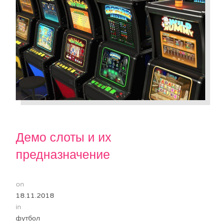
Демо слоты и их
предназначение
on
18.11.2018
in
футбол