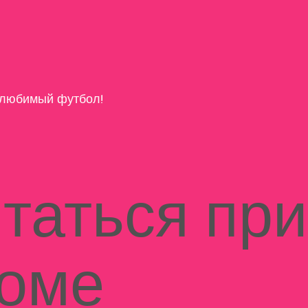
любимый футбол!
итаться при
оме