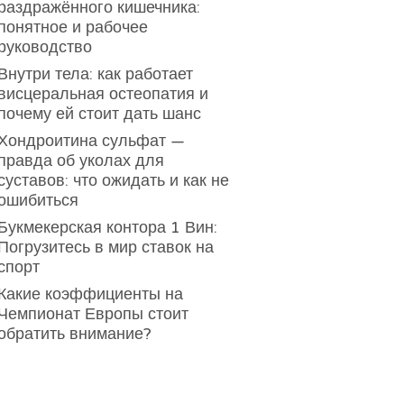
раздражённого кишечника:
понятное и рабочее
руководство
Внутри тела: как работает
висцеральная остеопатия и
почему ей стоит дать шанс
Хондроитина сульфат —
правда об уколах для
суставов: что ожидать и как не
ошибиться
Букмекерская контора 1 Вин:
Погрузитесь в мир ставок на
спорт
Какие коэффициенты на
Чемпионат Европы стоит
обратить внимание?