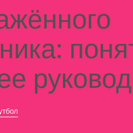
ажённого
ника: поня
ее руковод
утбол