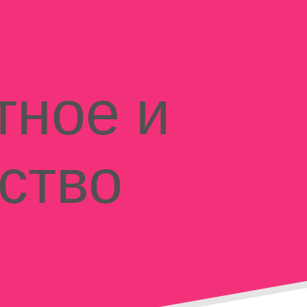
тное и
ство