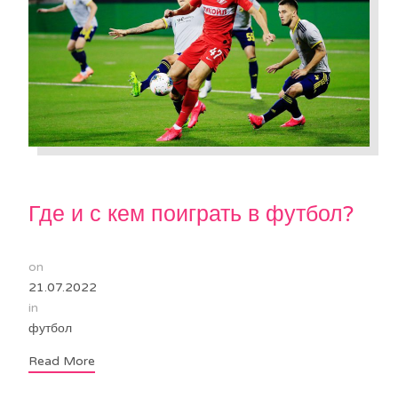
Где и с кем поиграть в футбол?
on
21.07.2022
in
футбол
Read More