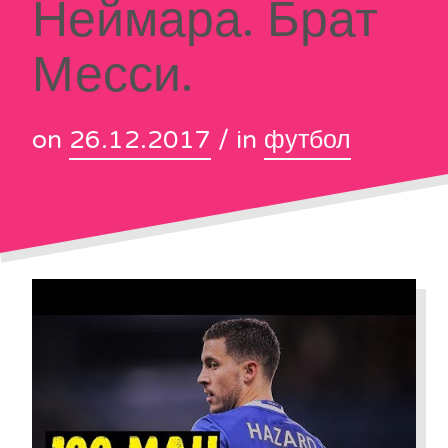
Неймара. Брат
Месси.
on
26.12.2017
/ in
футбол