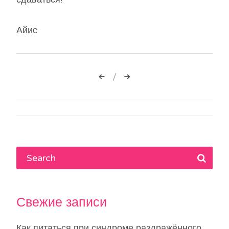
Айис
Навигация
по
записям
Свежие записи
Как питаться при синдроме раздражённого