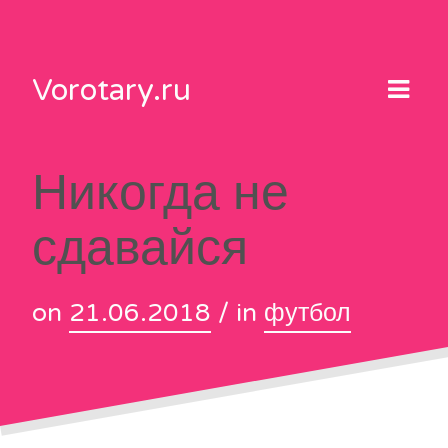
Skip
to
content
Vorotary.ru
Никогда не
сдавайся
on
21.06.2018
/ in
футбол