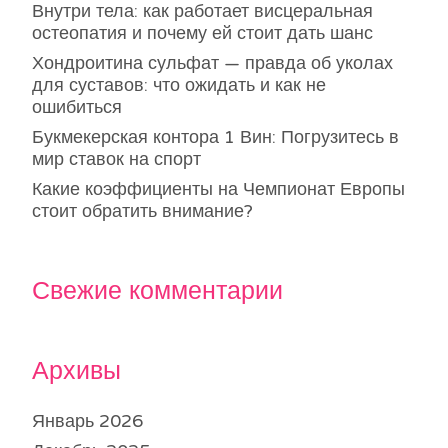
Внутри тела: как работает висцеральная
остеопатия и почему ей стоит дать шанс
Хондроитина сульфат — правда об уколах
для суставов: что ожидать и как не
ошибиться
Букмекерская контора 1 Вин: Погрузитесь в
мир ставок на спорт
Какие коэффициенты на Чемпионат Европы
стоит обратить внимание?
Свежие комментарии
Архивы
Январь 2026