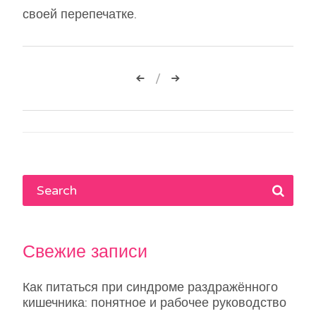
своей перепечатке.
Навигация
по
записям
Свежие записи
Как питаться при синдроме раздражённого
кишечника: понятное и рабочее руководство