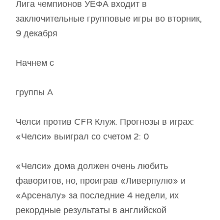
Лига чемпионов УЕФА входит в
заключительные групповые игры во вторник,
9 декабря
Начнем с
группы А
Челси против CFR Клуж. Прогнозы в играх:
«Челси» выиграл со счетом 2: 0
«Челси» дома должен очень любить
фаворитов, но, проиграв «Ливерпулю» и
«Арсеналу» за последние 4 недели, их
рекордные результаты в английской