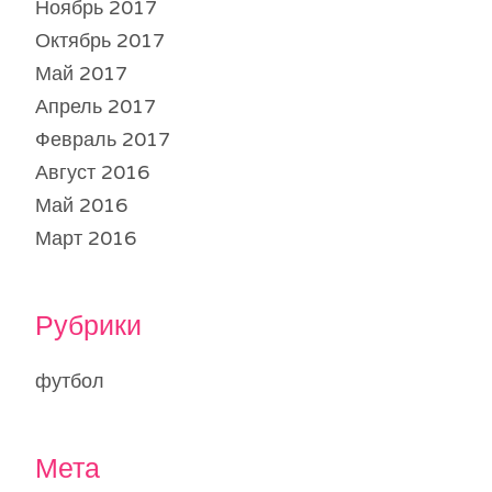
Ноябрь 2017
Октябрь 2017
Май 2017
Апрель 2017
Февраль 2017
Август 2016
Май 2016
Март 2016
Рубрики
футбол
Мета