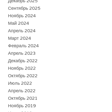
Декабрь 2025
Сентябрь 2025
Ноябрь 2024
Май 2024
Апрель 2024
Март 2024
Февраль 2024
Апрель 2023
Декабрь 2022
Ноябрь 2022
Октябрь 2022
Июль 2022
Апрель 2022
Октябрь 2021
Ноябрь 2019