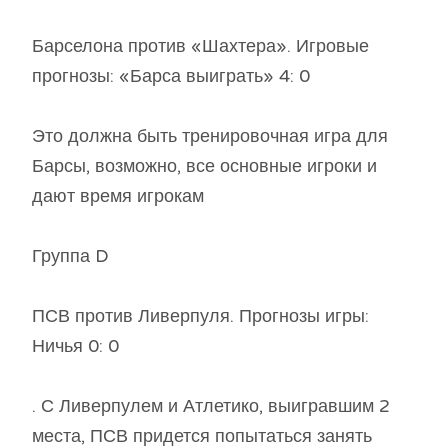
Барселона против «Шахтера». Игровые
прогнозы: «Барса выиграть» 4: 0
Это должна быть тренировочная игра для
Барсы, возможно, все основные игроки и
дают время игрокам
Группа D
ПСВ против Ливерпуля. Прогнозы игры:
Ничья 0: 0
. С Ливерпулем и Атлетико, выигравшим 2
места, ПСВ придется попытаться занять