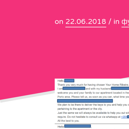
on
22.06.2018
/ in
ф