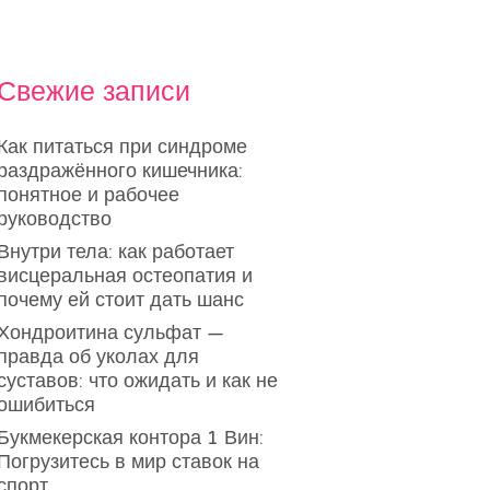
Свежие записи
Как питаться при синдроме
раздражённого кишечника:
понятное и рабочее
руководство
Внутри тела: как работает
висцеральная остеопатия и
почему ей стоит дать шанс
Хондроитина сульфат —
правда об уколах для
суставов: что ожидать и как не
ошибиться
Букмекерская контора 1 Вин:
Погрузитесь в мир ставок на
спорт