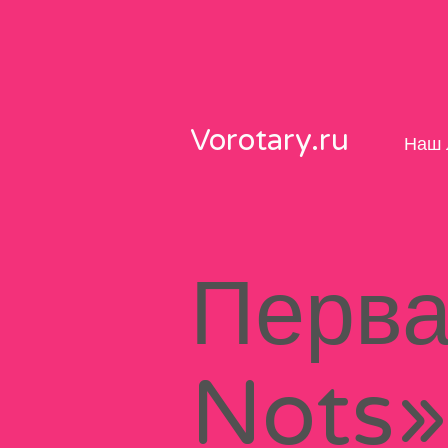
Skip
to
content
Vorotary.ru
Наш 
Перва
Nots»