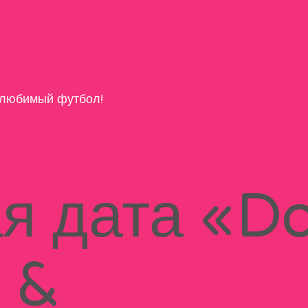
любимый футбол!
я дата «D
 &