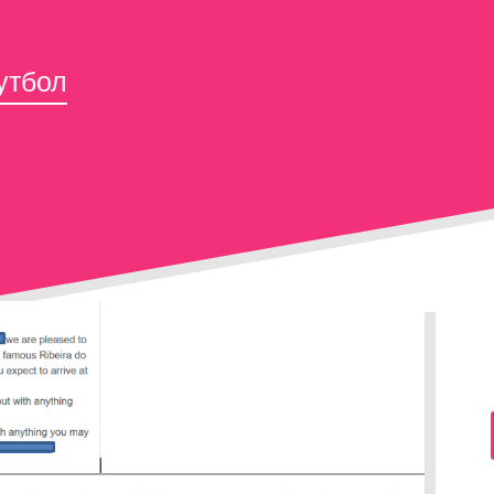
утбол