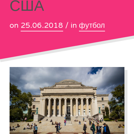
США
on
25.06.2018
/ in
футбол