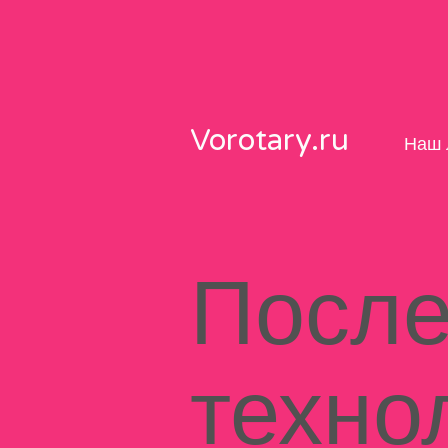
Skip
to
content
Vorotary.ru
Наш 
После
техно