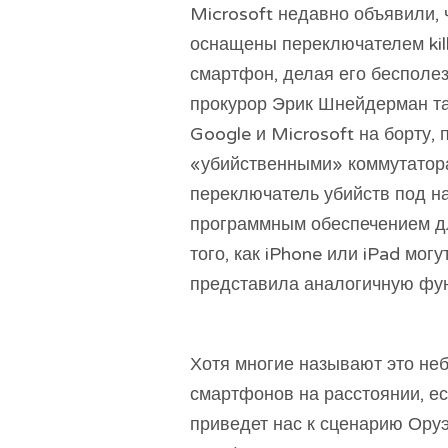
Microsoft недавно объявили,
оснащены переключателем kil
смартфон, делая его бесполе
прокурор Эрик Шнейдерман так
Google и Microsoft на борту
«убийственными» коммутатора
переключатель убийств под н
программным обеспечением дл
того, как iPhone или iPad мо
представила аналогичную фун
Хотя многие называют это не
смартфонов на расстоянии, ест
приведет нас к сценарию Ору