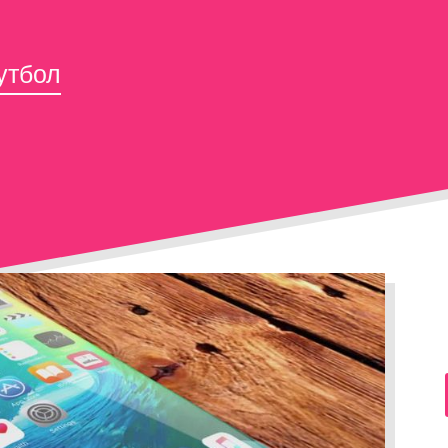
утбол