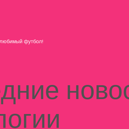
любимый футбол!
дние новос
логии