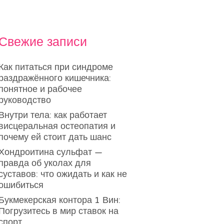
Свежие записи
Как питаться при синдроме
раздражённого кишечника:
понятное и рабочее
руководство
Внутри тела: как работает
висцеральная остеопатия и
почему ей стоит дать шанс
Хондроитина сульфат —
правда об уколах для
суставов: что ожидать и как не
ошибиться
Букмекерская контора 1 Вин:
Погрузитесь в мир ставок на
спорт