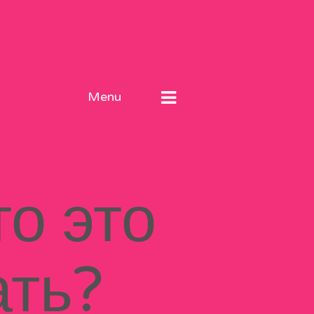
Menu
о это
ать?