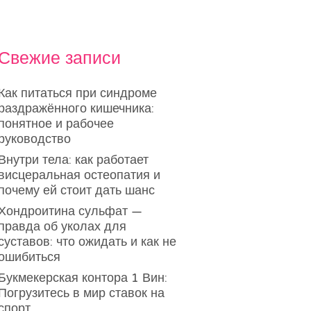
Свежие записи
Как питаться при синдроме
раздражённого кишечника:
понятное и рабочее
руководство
Внутри тела: как работает
висцеральная остеопатия и
почему ей стоит дать шанс
Хондроитина сульфат —
правда об уколах для
суставов: что ожидать и как не
ошибиться
Букмекерская контора 1 Вин:
Погрузитесь в мир ставок на
спорт