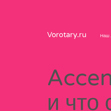
Skip
to
content
Vorotary.ru
Наш 
Accen
и что 