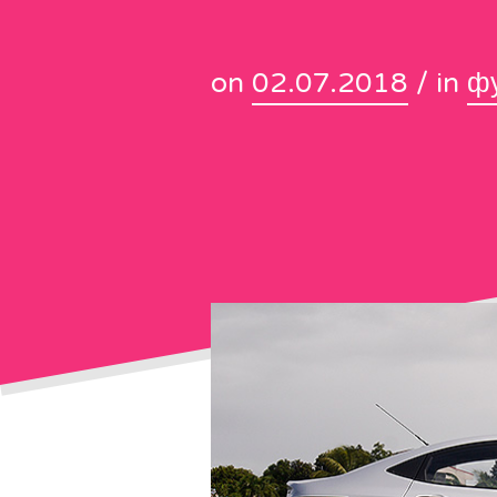
on
02.07.2018
/ in
ф