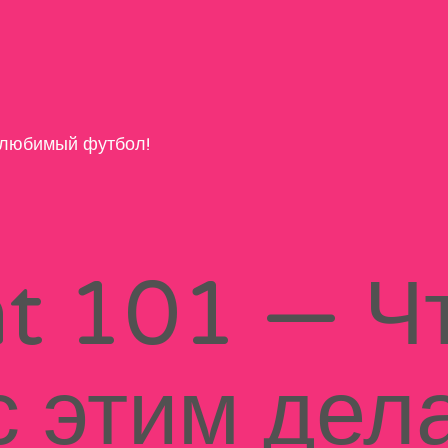
любимый футбол!
t 101 — Чт
с этим дел