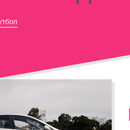
утбол