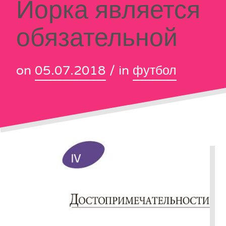
Йорка является
обязательной
on
05.07.2018
/ in
футбол