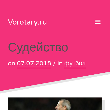
Skip
to
content
Vorotary.ru
Судейство
on
07.07.2018
/ in
футбол