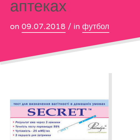
аптеках
on
09.07.2018
/ in
футбол