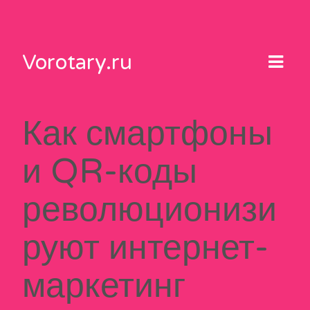
Skip
to
content
Vorotary.ru
Как смартфоны
и QR-коды
революционизи
руют интернет-
маркетинг