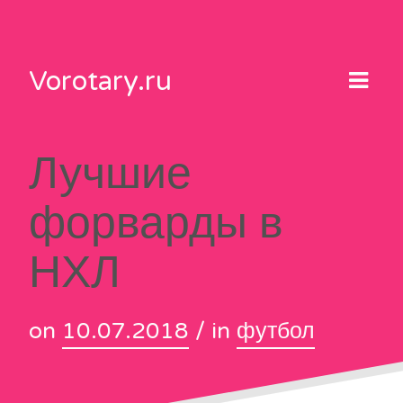
Skip
to
content
Vorotary.ru
Лучшие
форварды в
НХЛ
on
10.07.2018
/ in
футбол