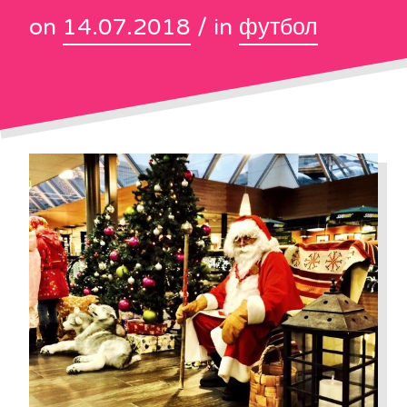
on
14.07.2018
/ in
футбол