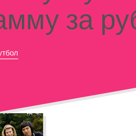
амму за р
утбол