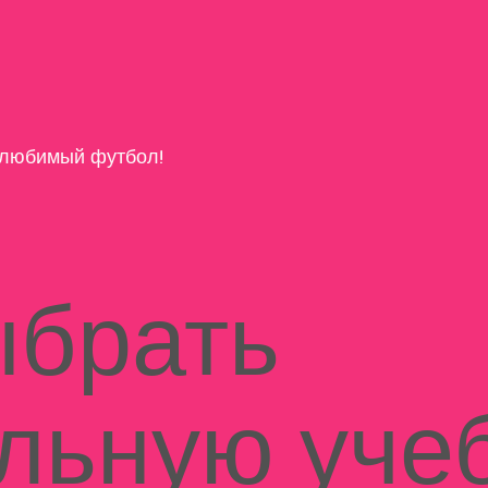
любимый футбол!
ыбрать
льную уче