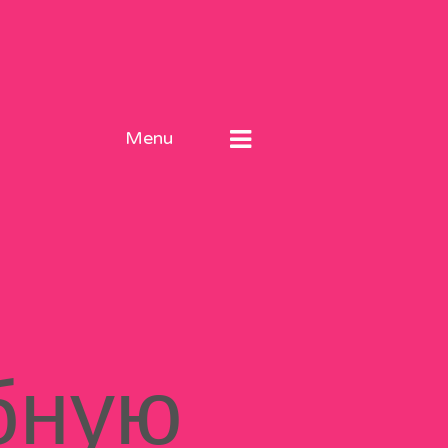
Menu
бную