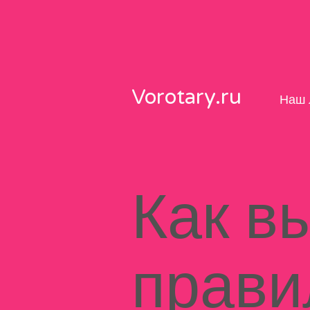
Skip
to
content
Vorotary.ru
Наш 
Как в
прави