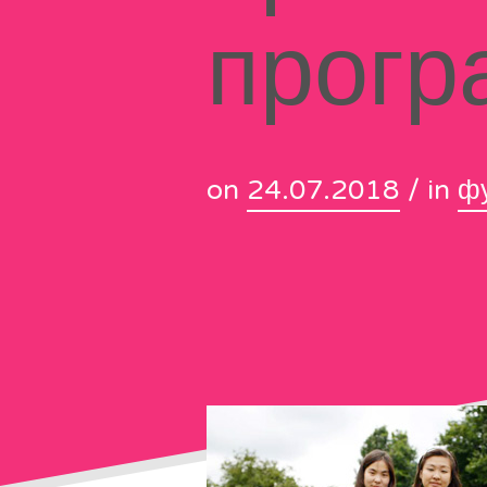
прогр
on
24.07.2018
/ in
ф