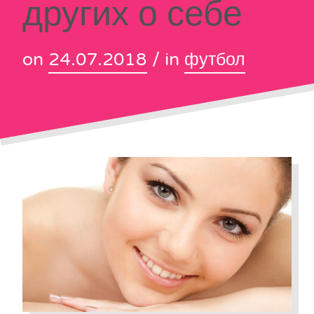
других о себе
on
24.07.2018
/ in
футбол