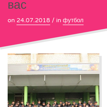
вас
on
24.07.2018
/ in
футбол