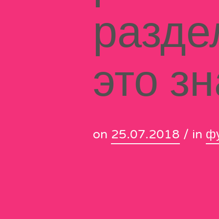
разде
это з
on
25.07.2018
/ in
ф