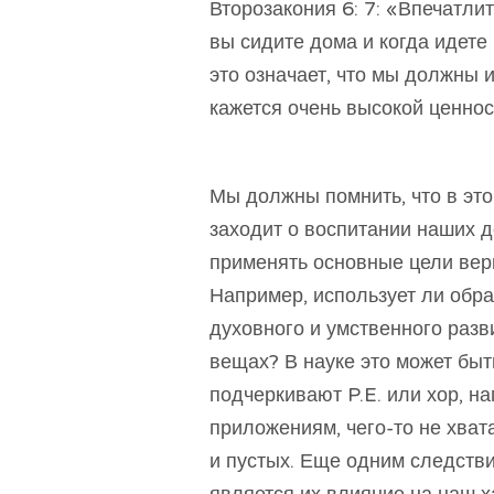
Второзакония 6: 7: «Впечатлит
вы сидите дома и когда идете 
это означает, что мы должны и
кажется очень высокой ценнос
Мы должны помнить, что в этой
заходит о воспитании наших д
применять основные цели вер
Например, использует ли обр
духовного и умственного раз
вещах? В науке это может быт
подчеркивают P.E. или хор, н
приложениям, чего-то не хва
и пустых. Еще одним следств
является их влияние на наш х