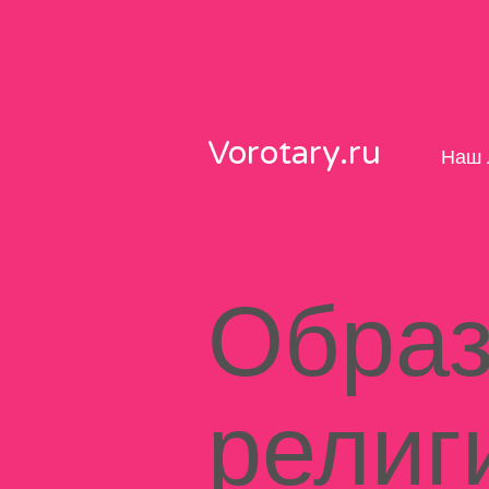
Skip
to
content
Vorotary.ru
Наш 
Образ
религ