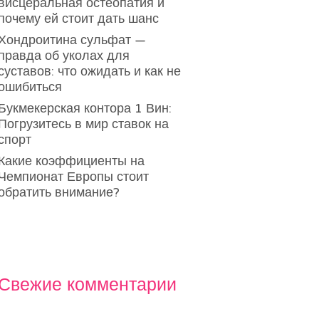
висцеральная остеопатия и
почему ей стоит дать шанс
Хондроитина сульфат —
правда об уколах для
суставов: что ожидать и как не
ошибиться
Букмекерская контора 1 Вин:
Погрузитесь в мир ставок на
спорт
Какие коэффициенты на
Чемпионат Европы стоит
обратить внимание?
Свежие комментарии