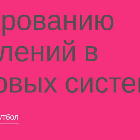
ированию
лений в
овых сист
утбол