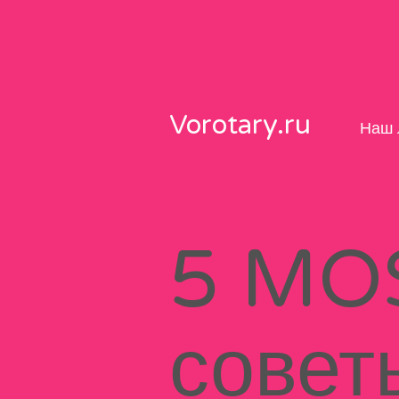
Skip
to
content
Vorotary.ru
Наш 
5 MO
совет