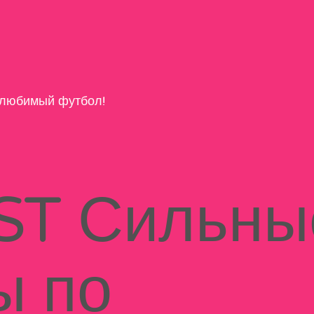
любимый футбол!
ST Сильны
ы по