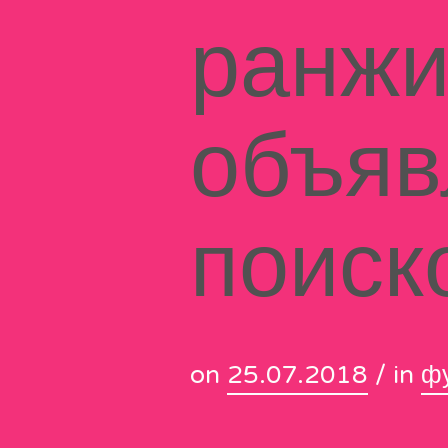
ранж
объяв
поиск
on
25.07.2018
/ in
ф