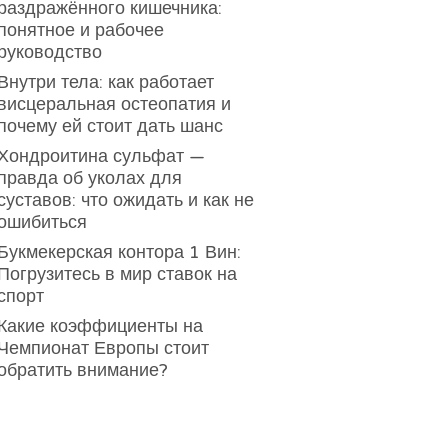
раздражённого кишечника:
понятное и рабочее
руководство
Внутри тела: как работает
висцеральная остеопатия и
почему ей стоит дать шанс
Хондроитина сульфат —
правда об уколах для
суставов: что ожидать и как не
ошибиться
Букмекерская контора 1 Вин:
Погрузитесь в мир ставок на
спорт
Какие коэффициенты на
Чемпионат Европы стоит
обратить внимание?