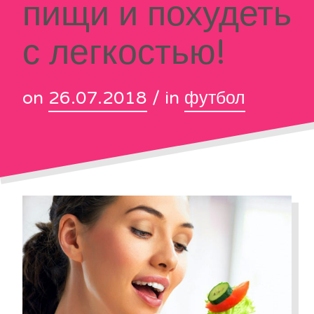
пищи и похудеть
с легкостью!
on
26.07.2018
/ in
футбол