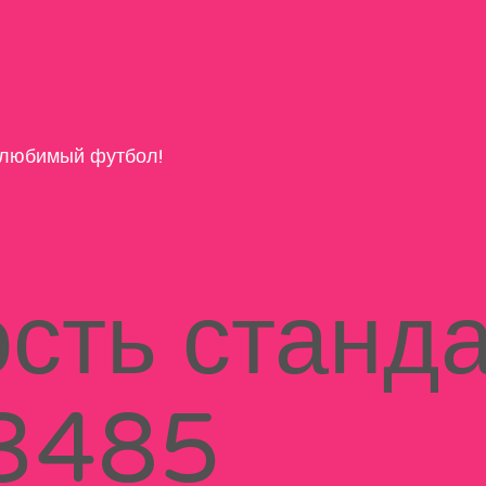
любимый футбол!
сть станд
3485