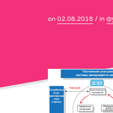
on
02.08.2018
/ in
ф