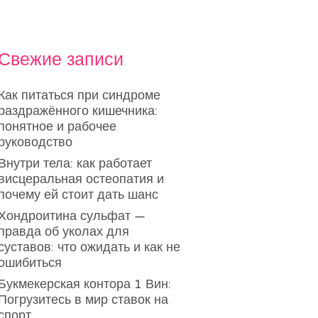
Свежие записи
Как питаться при синдроме
раздражённого кишечника:
понятное и рабочее
руководство
Внутри тела: как работает
висцеральная остеопатия и
почему ей стоит дать шанс
Хондроитина сульфат —
правда об уколах для
суставов: что ожидать и как не
ошибиться
Букмекерская контора 1 Вин:
Погрузитесь в мир ставок на
спорт