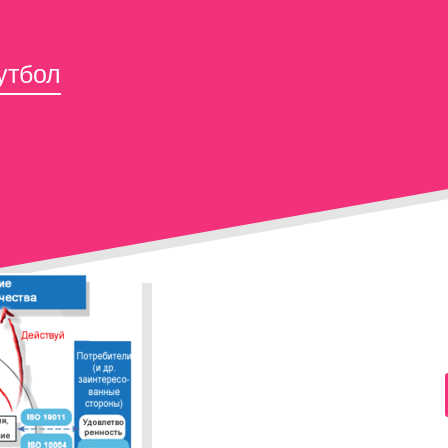
утбол