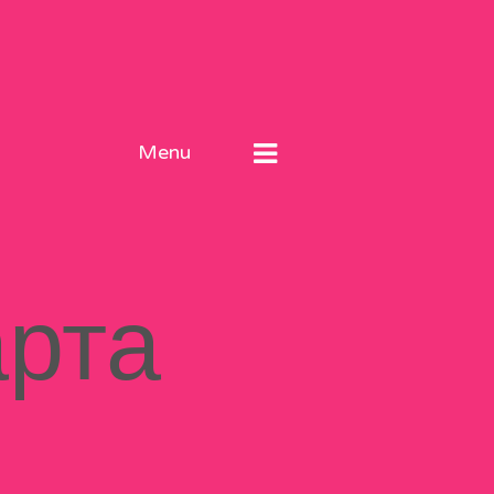
Menu
арта