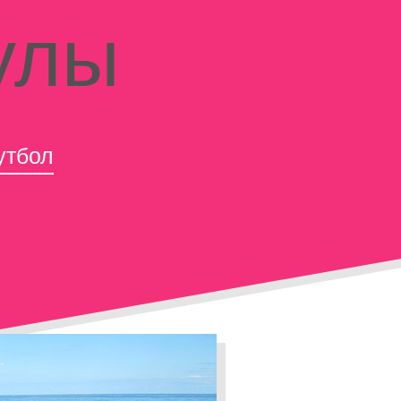
улы
утбол