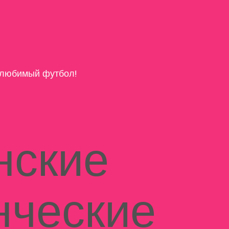
любимый футбол!
нские
нческие