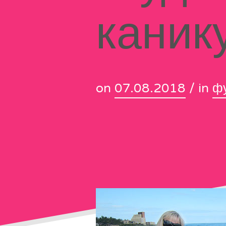
каник
on
07.08.2018
/ in
ф