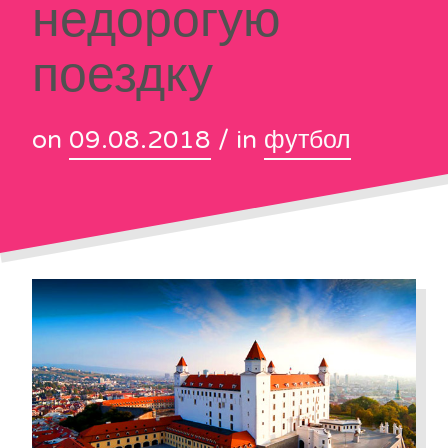
недорогую
поездку
on
09.08.2018
/ in
футбол