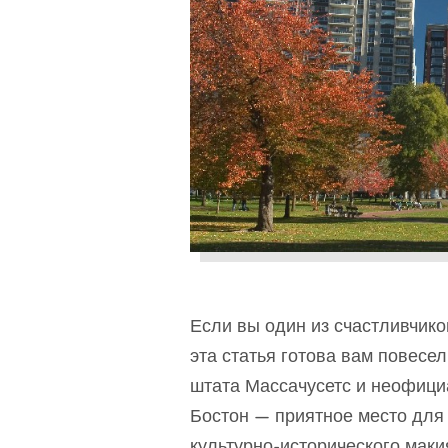
Если вы один из счастливчико
эта статья готова вам повесе
штата Массачусетс и неофици
Бостон — приятное место для
культурно-исторического маки