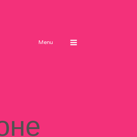
Menu
оне