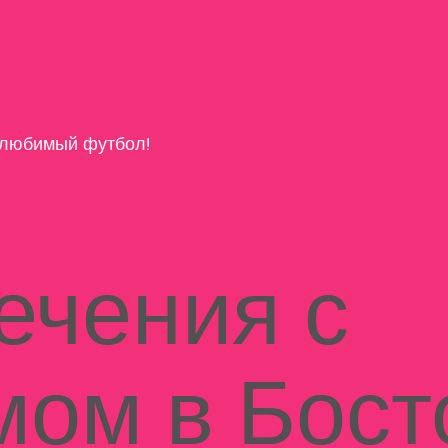
любимый футбол!
ечения с
мом в Бост