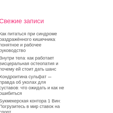
Свежие записи
Как питаться при синдроме
раздражённого кишечника:
понятное и рабочее
руководство
Внутри тела: как работает
висцеральная остеопатия и
почему ей стоит дать шанс
Хондроитина сульфат —
правда об уколах для
суставов: что ожидать и как не
ошибиться
Букмекерская контора 1 Вин:
Погрузитесь в мир ставок на
спорт