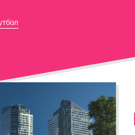
утбол