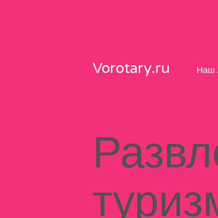
Skip
to
content
Vorotary.ru
Наш 
Развл
туриз