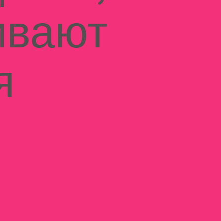
ивают
я