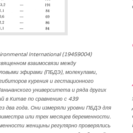
ironmental International (19459004)
священном взаимосвязи между
овыми эфирами (ПБДЭ), молекулами,
гибиторов курения и гестационного
аньчанского университета и ряда других
й в Китае по сравнению с 439
з два года. Они измеряли уровни ПБДЭ для
риместра или трех месяцев беременности.
еменности женщины регулярно проверялись