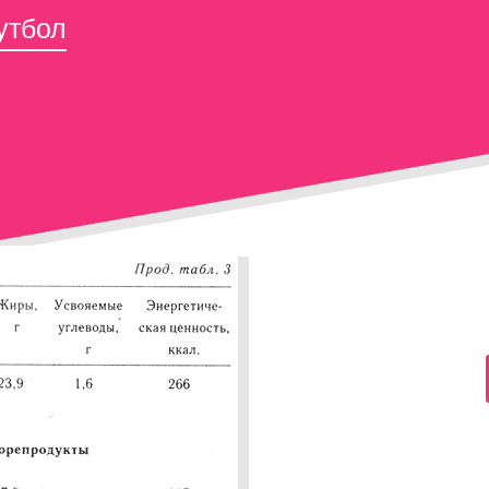
утбол