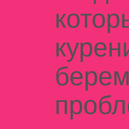
котор
курен
берем
пробл