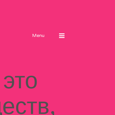
Menu
 это
еств,