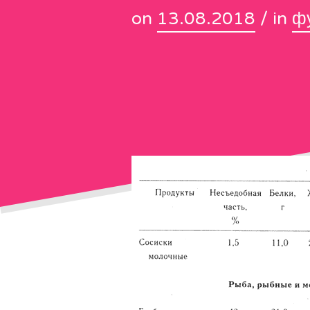
on
13.08.2018
/ in
ф