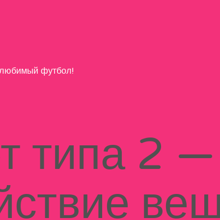
любимый футбол!
т типа 2 —
йствие вещ