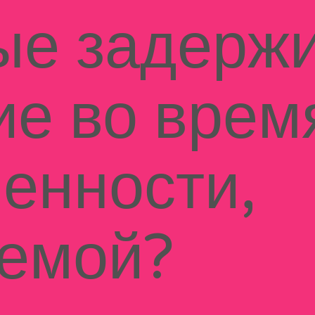
ые задерж
ие во врем
енности,
емой?