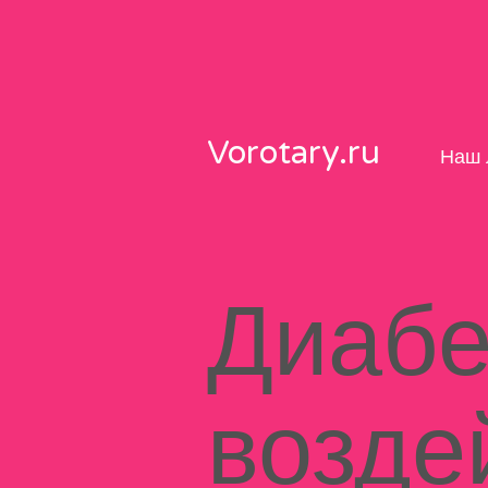
Skip
to
content
Vorotary.ru
Наш 
Диабе
возде