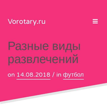
Skip
to
content
Vorotary.ru
Разные виды
развлечений
on
14.08.2018
/ in
футбол