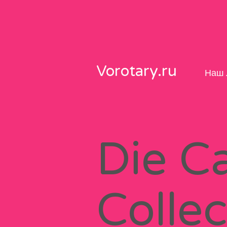
Skip
to
content
Vorotary.ru
Наш 
Die C
Colle