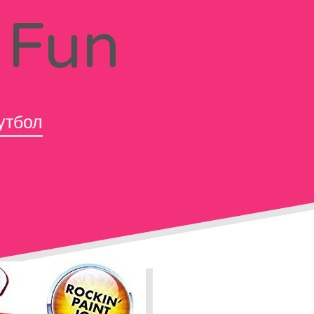
 Fun
утбол