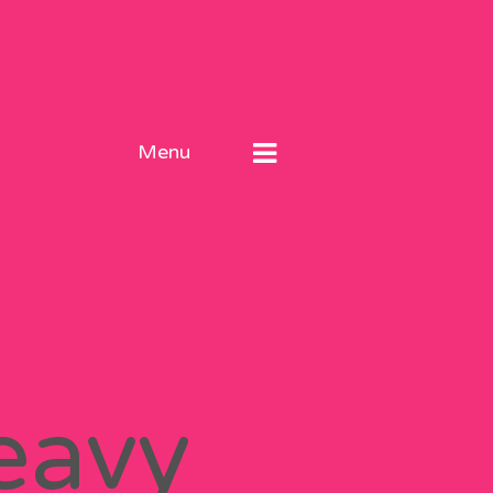
Menu
eavy