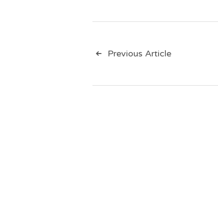
Навигац
Previous Article
по
записям