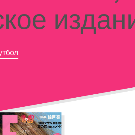
ское издан
утбол