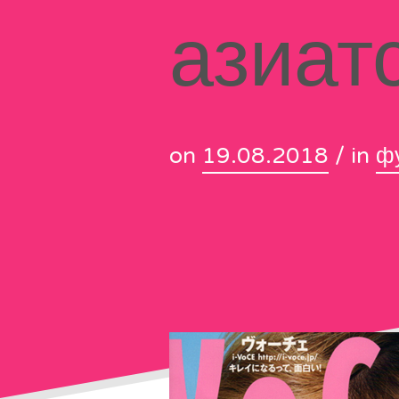
азиат
on
19.08.2018
/ in
ф