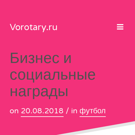
Skip
to
content
Vorotary.ru
Бизнес и
социальные
награды
on
20.08.2018
/ in
футбол