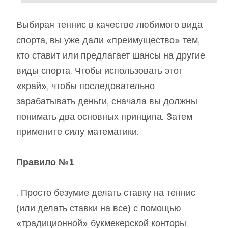
Выбирая теннис в качестве любимого вида
спорта, вы уже дали «преимущество» тем,
кто ставит или предлагает шансы на другие
виды спорта. Чтобы использовать этот
«край», чтобы последовательно
зарабатывать деньги, сначала вы должны
понимать два основных принципа. Затем
примените силу математики.
Правило №1
. Просто безумие делать ставку на теннис
(или делать ставки на все) с помощью
«традиционной» букмекерской конторы.