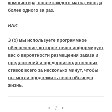
компьютера, после каждого матча, иногда
более одного за раз.
ИЛИ
3 (b) Вы используете программное
обеспечение, которое точно информирует
вас о вероятности размещения заказа и
предложений и предпроизводственных
ставок всего за несколько минут, чтобы
вы могли продолжить свою обычную
жизнь.
Навигация