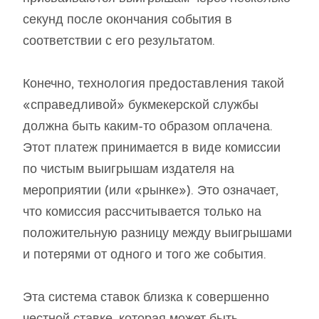
секунд после окончания события в
соответствии с его результатом.
Конечно, технология предоставления такой
«справедливой» букмекерской службы
должна быть каким-то образом оплачена.
Этот платеж принимается в виде комиссии
по чистым выигрышам издателя на
мероприятии (или «рынке»). Это означает,
что комиссия рассчитывается только на
положительную разницу между выигрышами
и потерями от одного и того же события.
Эта система ставок близка к совершенно
честной ставке, которая может быть