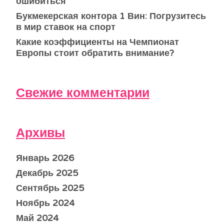
ошибиться
Букмекерская контора 1 Вин: Погрузитесь
в мир ставок на спорт
Какие коэффициенты на Чемпионат
Европы стоит обратить внимание?
Свежие комментарии
Архивы
Январь 2026
Декабрь 2025
Сентябрь 2025
Ноябрь 2024
Май 2024