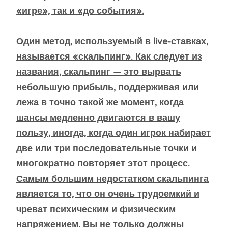
«игре», так и «до события».
Один метод, используемый в live-ставках,
называется «скальпинг». Как следует из
названия, скальпинг — это вырвать
небольшую прибыль, поддерживая или
лежа в точно такой же момент, когда
шансы медленно двигаются в вашу
пользу, иногда, когда один игрок набирает
две или три последовательные точки и
многократно повторяет этот процесс.
Самым большим недостатком скальпинга
является то, что он очень трудоемкий и
чреват психическим и физическим
напряжением. Вы не только должны