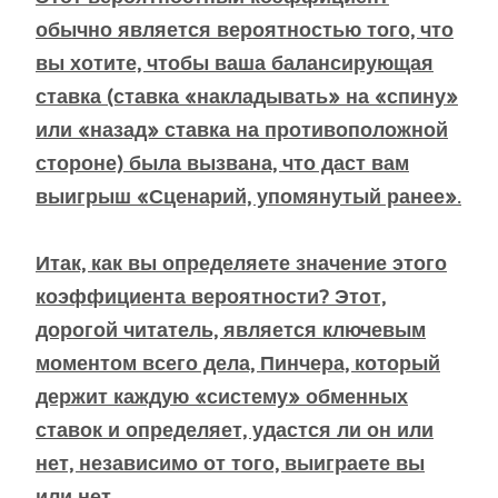
обычно является вероятностью того, что
вы хотите, чтобы ваша балансирующая
ставка (ставка «накладывать» на «спину»
или «назад» ставка на противоположной
стороне) была вызвана, что даст вам
выигрыш «Сценарий, упомянутый ранее».
Итак, как вы определяете значение этого
коэффициента вероятности? Этот,
дорогой читатель, является ключевым
моментом всего дела, Пинчера, который
держит каждую «систему» ​​обменных
ставок и определяет, удастся ли он или
нет, независимо от того, выиграете вы
или нет