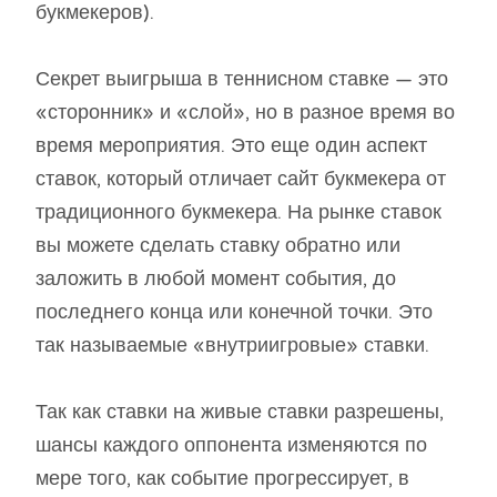
букмекеров).
Секрет выигрыша в теннисном ставке — это
«сторонник» и «слой», но в разное время во
время мероприятия. Это еще один аспект
ставок, который отличает сайт букмекера от
традиционного букмекера. На рынке ставок
вы можете сделать ставку обратно или
заложить в любой момент события, до
последнего конца или конечной точки. Это
так называемые «внутриигровые» ставки.
Так как ставки на живые ставки разрешены,
шансы каждого оппонента изменяются по
мере того, как событие прогрессирует, в