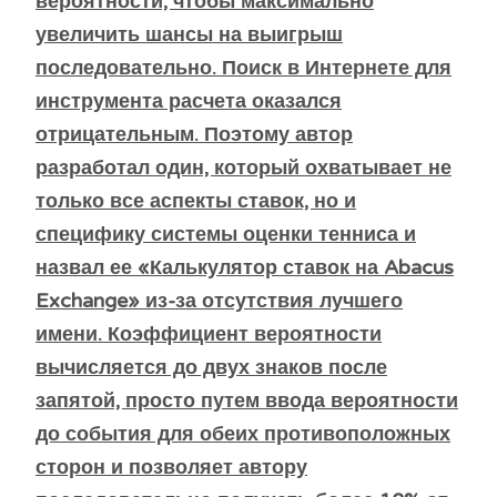
вероятности, чтобы максимально
увеличить шансы на выигрыш
последовательно. Поиск в Интернете для
инструмента расчета оказался
отрицательным. Поэтому автор
разработал один, который охватывает не
только все аспекты ставок, но и
специфику системы оценки тенниса и
назвал ее «Калькулятор ставок на Abacus
Exchange» из-за отсутствия лучшего
имени. Коэффициент вероятности
вычисляется до двух знаков после
запятой, просто путем ввода вероятности
до события для обеих противоположных
сторон и позволяет автору