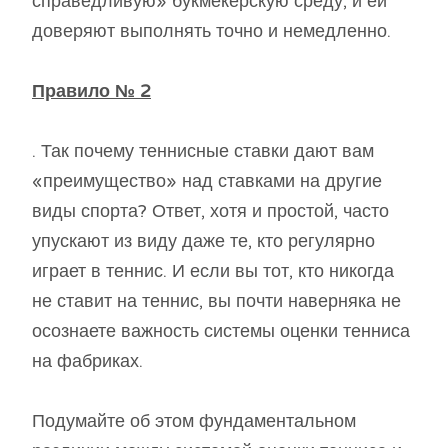
справедливую» букмекерскую среду, и ей
доверяют выполнять точно и немедленно.
Правило № 2
. Так почему теннисные ставки дают вам
«преимущество» над ставками на другие
виды спорта? Ответ, хотя и простой, часто
упускают из виду даже те, кто регулярно
играет в теннис. И если вы тот, кто никогда
не ставит на теннис, вы почти наверняка не
осознаете важность системы оценки тенниса
на фабриках.
Подумайте об этом фундаментальном