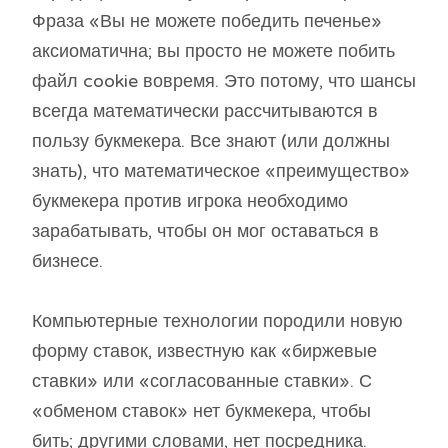
Фраза «Вы не можете победить печенье»
аксиоматична; вы просто не можете побить
файл cookie вовремя. Это потому, что шансы
всегда математически рассчитываются в
пользу букмекера. Все знают (или должны
знать), что математическое «преимущество»
букмекера против игрока необходимо
зарабатывать, чтобы он мог оставаться в
бизнесе.
Компьютерные технологии породили новую
форму ставок, известную как «биржевые
ставки» или «согласованные ставки». С
«обменом ставок» нет букмекера, чтобы
бить; другими словами, нет посредника.