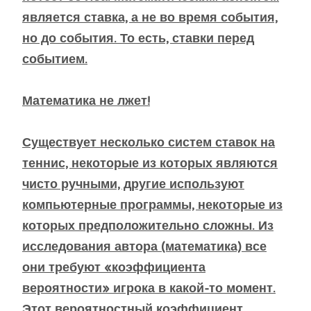
является ставка, а не во время события,
но до события. То есть, ставки перед
событием.
Математика не лжет!
Существует несколько систем ставок на
теннис, некоторые из которых являются
чисто ручными, другие используют
компьютерные программы, некоторые из
которых предположительно сложны. Из
исследования автора (математика) все
они требуют «коэффициента
вероятности» игрока в какой-то момент.
Этот вероятностный коэффициент