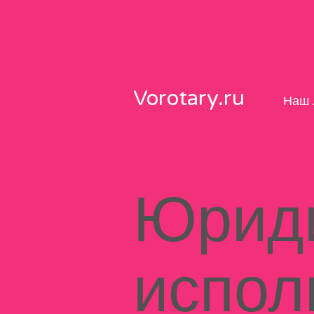
Skip
to
content
Vorotary.ru
Наш 
Юрид
испол