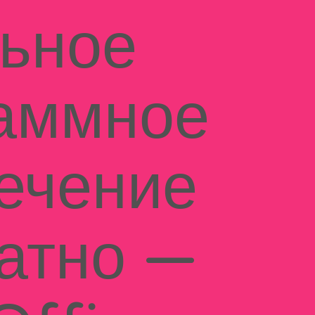
ьное
аммное
ечение
атно —