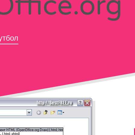
ffice.org
утбол