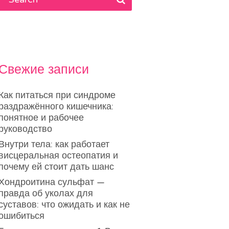
Свежие записи
Как питаться при синдроме
раздражённого кишечника:
понятное и рабочее
руководство
Внутри тела: как работает
висцеральная остеопатия и
почему ей стоит дать шанс
Хондроитина сульфат —
правда об уколах для
суставов: что ожидать и как не
ошибиться