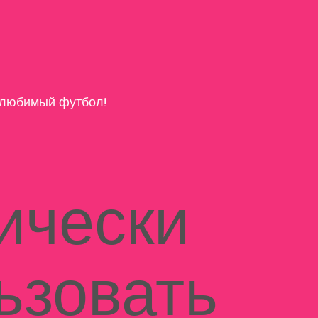
любимый футбол!
ически
ьзовать