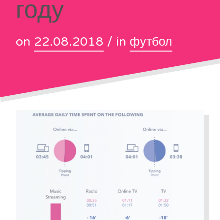
году
on
22.08.2018
/ in
футбол