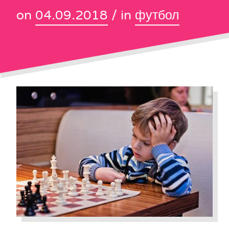
on
04.09.2018
/ in
футбол