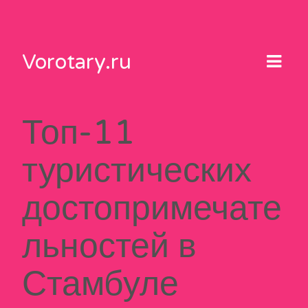
Skip
to
content
Vorotary.ru
Топ-11
туристических
достопримечате
льностей в
Стамбуле