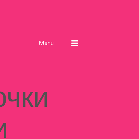
Menu
очки
и