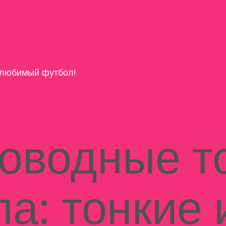
любимый футбол!
оводные т
па: тонкие 