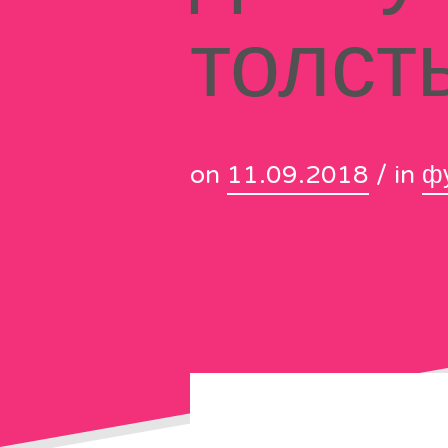
толст
on
11.09.2018
/ in
ф