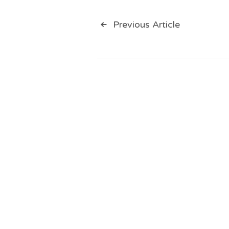
Навигац
Previous Article
по
записям