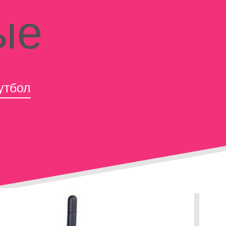
ые
утбол