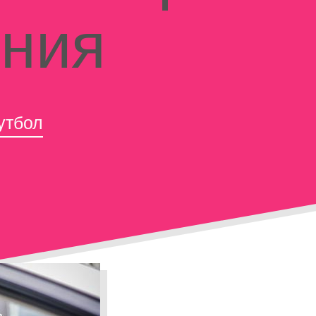
ния
утбол