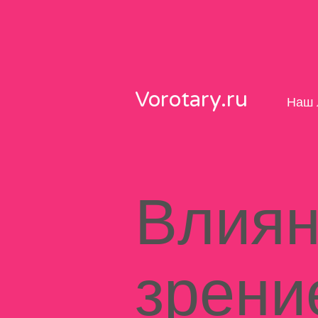
Skip
to
content
Vorotary.ru
Наш 
Влиян
зрени