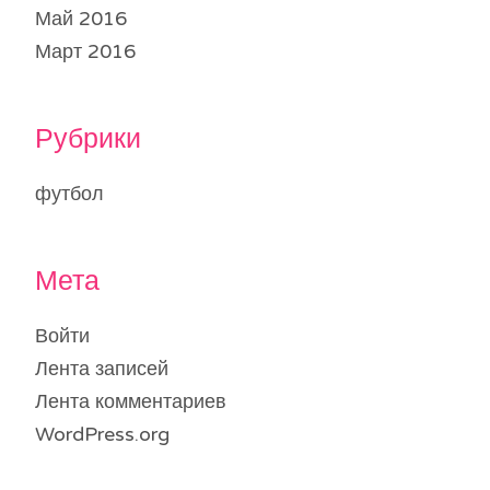
Май 2016
Март 2016
Рубрики
футбол
Мета
Войти
Лента записей
Лента комментариев
WordPress.org