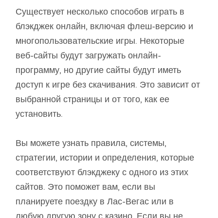
Существует несколько способов играть в
блэкджек онлайн, включая флеш-версию и
многопользовательские игры. Некоторые
веб-сайты будут загружать онлайн-
программу, но другие сайты будут иметь
доступ к игре без скачивания. Это зависит от
выбранной страницы и от того, как ее
установить.
Вы можете узнать правила, системы,
стратегии, истории и определения, которые
соответствуют блэкджеку с одного из этих
сайтов. Это поможет вам, если вы
планируете поездку в Лас-Вегас или в
любую другую зону с казино. Если вы не