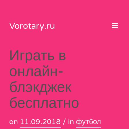
Skip
to
content
Vorotary.ru
Играть в
онлайн-
блэкджек
бесплатно
on
11.09.2018
/ in
футбол