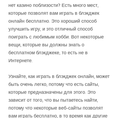
нет казино поблизости? Есть много мест,
которые позволят вам играть в блэкджек
онлайн бесплатно. Это хороший способ
улучшить игру, и это отличный способ
поиграть с любимым хобби. Вот некоторые
вещи, которые вы должны знать о
бесплатном блэкджеке, то есть не в
Интернете.
Узнайте, как играть в блэкджек онлайн, может
быть очень легко, потому что есть сайты,
которые предназначены для этого. Это
зависит от того, что вы пытаетесь найти,
потому что некоторые веб-сайты позволят
вам играть бесплатно, в то время как другие