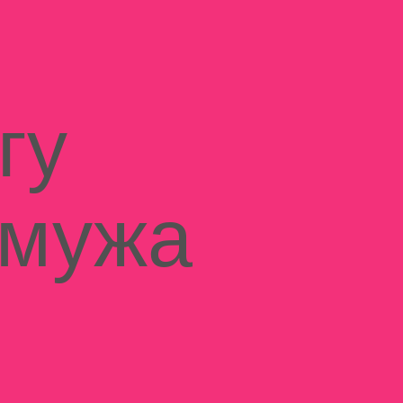
гу
 мужа