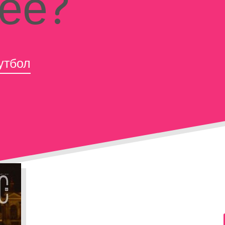
ее?
утбол