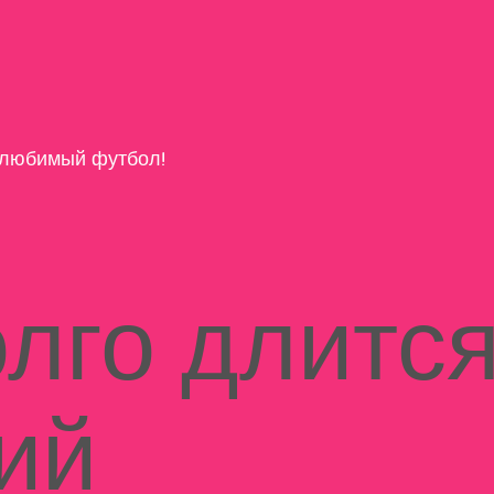
любимый футбол!
олго длитс
ий