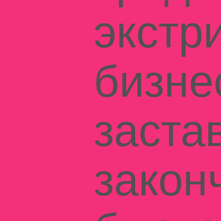
экстр
бизне
заста
закон