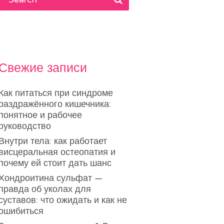
Свежие записи
Как питаться при синдроме
раздражённого кишечника:
понятное и рабочее
руководство
Внутри тела: как работает
висцеральная остеопатия и
почему ей стоит дать шанс
Хондроитина сульфат —
правда об уколах для
суставов: что ожидать и как не
ошибиться