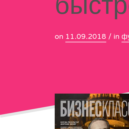
быстр
on
11.09.2018
/ in
ф