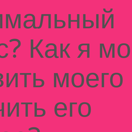
имальный
с? Как я мо
вить моего
чить его