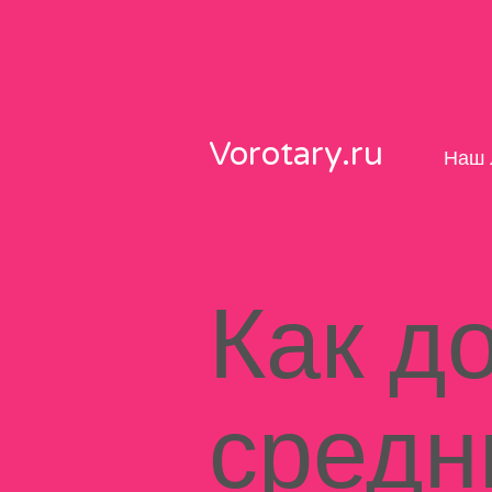
Skip
to
content
Vorotary.ru
Наш 
Как д
средн