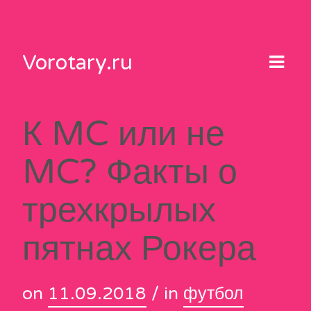
Skip
to
content
Vorotary.ru
К MC или не
MC? Факты о
трехкрылых
пятнах Рокера
on
11.09.2018
/ in
футбол