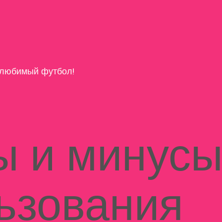
любимый футбол!
 и минус
ьзования