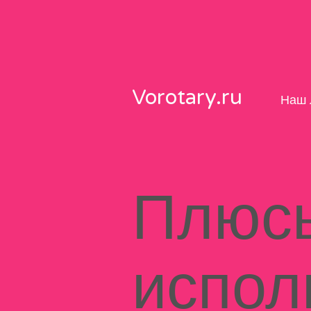
Skip
to
content
Vorotary.ru
Наш 
Плюсы
испол