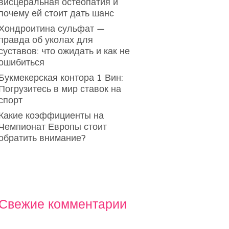
висцеральная остеопатия и
почему ей стоит дать шанс
Хондроитина сульфат —
правда об уколах для
суставов: что ожидать и как не
ошибиться
Букмекерская контора 1 Вин:
Погрузитесь в мир ставок на
спорт
Какие коэффициенты на
Чемпионат Европы стоит
обратить внимание?
Свежие комментарии