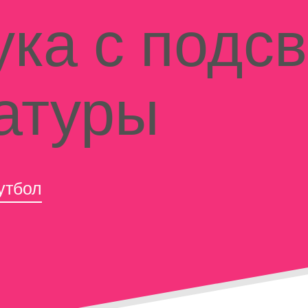
ука с подс
атуры
утбол