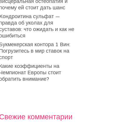
висцеральная остеопатия и
почему ей стоит дать шанс
Хондроитина сульфат —
правда об уколах для
суставов: что ожидать и как не
ошибиться
Букмекерская контора 1 Вин:
Погрузитесь в мир ставок на
спорт
Какие коэффициенты на
Чемпионат Европы стоит
обратить внимание?
Свежие комментарии