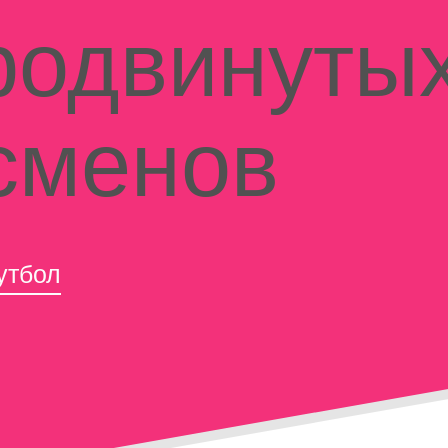
родвинуты
сменов
утбол