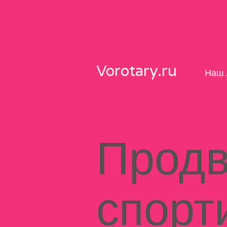
Skip
to
content
Vorotary.ru
Наш 
Продв
спорт