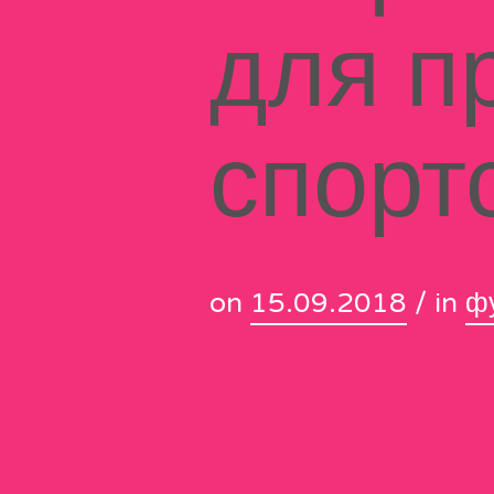
для п
спорт
on
15.09.2018
/ in
ф