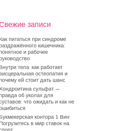
Свежие записи
Как питаться при синдроме
раздражённого кишечника:
понятное и рабочее
руководство
Внутри тела: как работает
висцеральная остеопатия и
почему ей стоит дать шанс
Хондроитина сульфат —
правда об уколах для
суставов: что ожидать и как не
ошибиться
Букмекерская контора 1 Вин:
Погрузитесь в мир ставок на
спорт