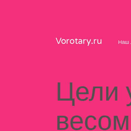
Skip
to
content
Vorotary.ru
Наш 
Цели 
весом