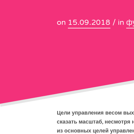
on
15.09.2018
/ in
ф
Цели управления весом выхо
сказать масштаб, несмотря 
из основных целей управле