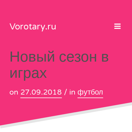
Skip
to
content
Vorotary.ru
Новый сезон в
играх
on
27.09.2018
/ in
футбол