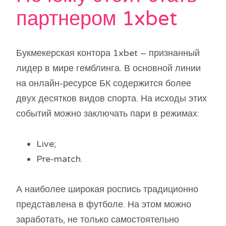
партнером 1xbet
Букмекерская контора 1xbet – признанный
лидер в мире гемблинга. В основной линии
на онлайн-ресурсе БК содержится более
двух десятков видов спорта. На исходы этих
событий можно заключать пари в режимах:
Live;
Pre-match.
А наиболее широкая роспись традиционно
представлена в футболе. На этом можно
заработать, не только самостоятельно