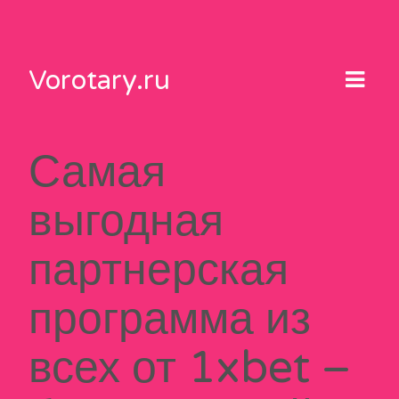
Skip
to
content
Vorotary.ru
Самая
выгодная
партнерская
программа из
всех от 1xbet –