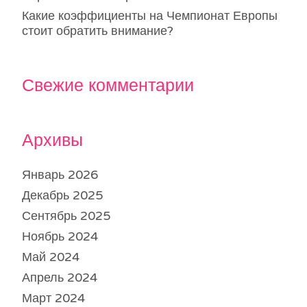
Какие коэффициенты на Чемпионат Европы
стоит обратить внимание?
Свежие комментарии
Архивы
Январь 2026
Декабрь 2025
Сентябрь 2025
Ноябрь 2024
Май 2024
Апрель 2024
Март 2024