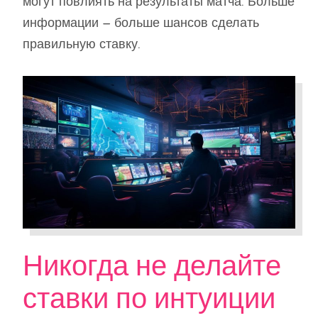
могут повлиять на результаты матча. Больше
информации – больше шансов сделать
правильную ставку.
Никогда не делайте
ставки по интуиции