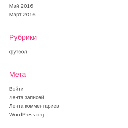
Май 2016
Март 2016
Рубрики
футбол
Мета
Войти
Лента записей
Лента комментариев
WordPress.org