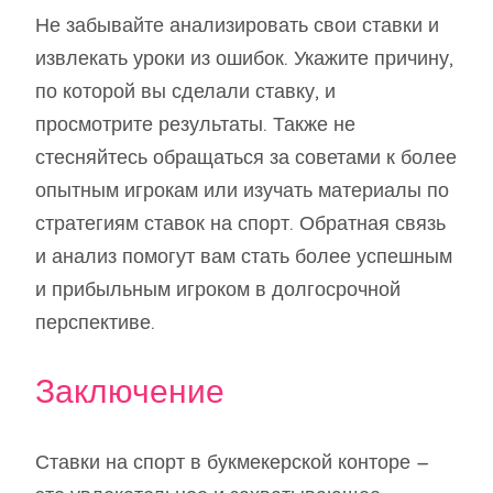
Не забывайте анализировать свои ставки и
извлекать уроки из ошибок. Укажите причину,
по которой вы сделали ставку, и
просмотрите результаты. Также не
стесняйтесь обращаться за советами к более
опытным игрокам или изучать материалы по
стратегиям ставок на спорт. Обратная связь
и анализ помогут вам стать более успешным
и прибыльным игроком в долгосрочной
перспективе.
Заключение
Ставки на спорт в букмекерской конторе –