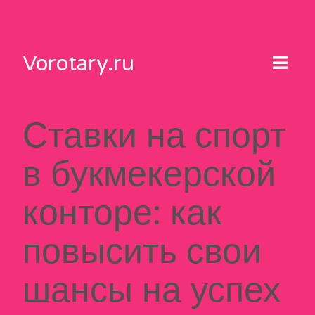
Skip
to
content
Vorotary.ru
Ставки на спорт
в букмекерской
конторе: как
повысить свои
шансы на успех