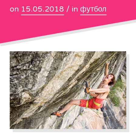
on
15.05.2018
/ in
футбол