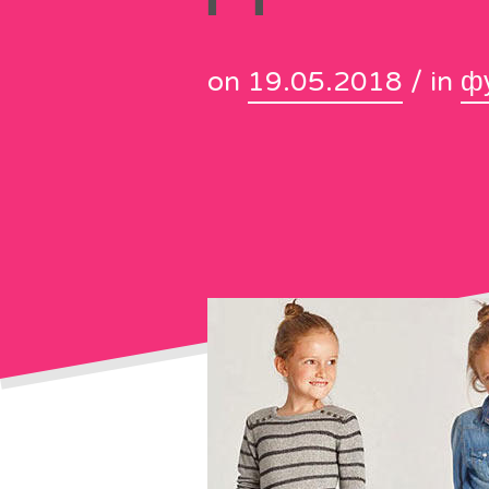
on
19.05.2018
/ in
ф