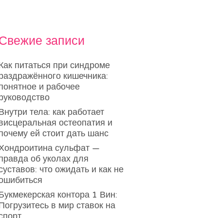
Свежие записи
Как питаться при синдроме
раздражённого кишечника:
понятное и рабочее
руководство
Внутри тела: как работает
висцеральная остеопатия и
почему ей стоит дать шанс
Хондроитина сульфат —
правда об уколах для
суставов: что ожидать и как не
ошибиться
Букмекерская контора 1 Вин:
Погрузитесь в мир ставок на
спорт