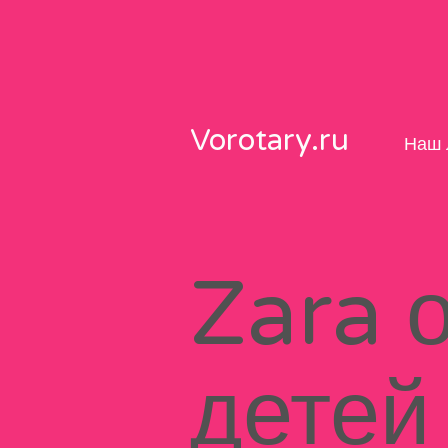
Skip
to
content
Vorotary.ru
Наш 
Zara 
детей