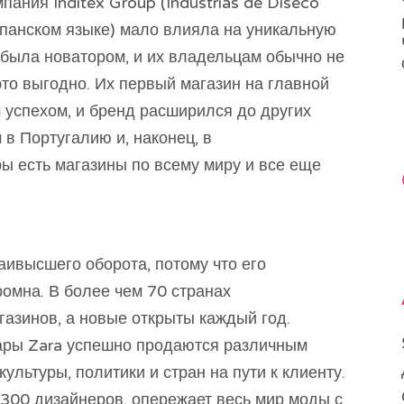
пания Inditex Group (Industrias de Diseco
спанском языке) мало влияла на уникальную
 была новатором, и их владельцам обычно не
 это выгодно. Их первый магазин на главной
 успехом, и бренд расширился до других
 в Португалию и, наконец, в
ы есть магазины по всему миру и все еще
аивысшего оборота, потому что его
омна. В более чем 70 странах
азинов, а новые открыты каждый год.
ары Zara успешно продаются различным
ультуры, политики и стран на пути к клиенту.
 300 дизайнеров, опережает весь мир моды с